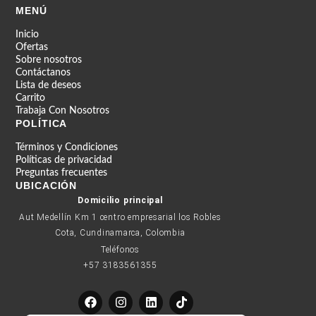
MENÚ
Inicio
Ofertas
Sobre nosotros
Contáctanos
Lista de deseos
Carrito
Trabaja Con Nosotros
POLÍTICA
Términos y Condiciones
Políticas de privacidad
Preguntas frecuentes
UBICACIÓN
Domicilio principal
Aut Medellín Km 1 centro empresarial los Robles
Cota, Cundinamarca, Colombia
Teléfonos
+57 3183561355
F
I
L
T
a
n
i
i