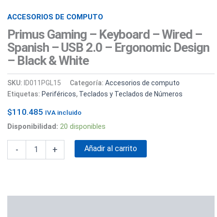
&
white
ACCESORIOS DE COMPUTO
cantidad
Primus Gaming – Keyboard – Wired –
Spanish – USB 2.0 – Ergonomic Design
– Black & White
SKU:
ID011PGL15
Categoría:
Accesorios de computo
Etiquetas:
Periféricos
,
Teclados y Teclados de Números
$
110.485
IVA incluido
Disponibilidad:
20 disponibles
Añadir al carrito
-
+
Valoraciones (0)