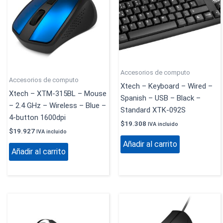
Accesorios de computo
Accesorios de computo
Xtech – Keyboard – Wired –
Xtech – XTM-315BL – Mouse
Spanish – USB – Black –
– 2.4 GHz – Wireless – Blue –
Standard XTK-092S
4-button 1600dpi
$
19.308
IVA incluido
$
19.927
IVA incluido
Añadir al carrito
Añadir al carrito