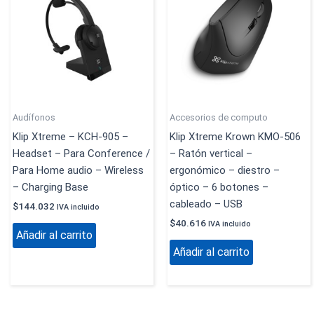
Audífonos
Accesorios de computo
Klip Xtreme – KCH-905 –
Klip Xtreme Krown KMO-506
Headset – Para Conference /
– Ratón vertical –
Para Home audio – Wireless
ergonómico – diestro –
– Charging Base
óptico – 6 botones –
cableado – USB
$
144.032
IVA incluido
$
40.616
IVA incluido
Añadir al carrito
Añadir al carrito