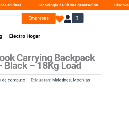
 línea
Tecnología de última generación
Discovery Ent
Empresas
g
Electro Hogar
book Carrying Backpack
 – Black – 18Kg Load
s de computo
Etiquetas:
Maletines
,
Mochilas