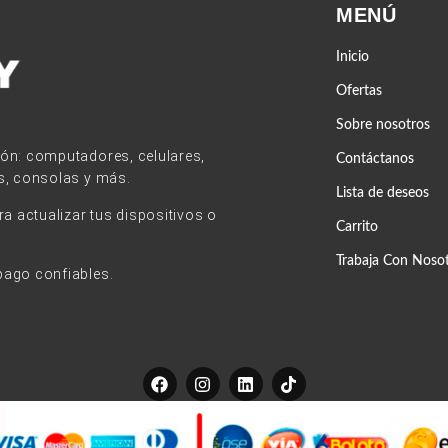
MENÚ
Inicio
Ofertas
Sobre nosotros
ión: computadores, celulares,
Contáctanos
s, consolas y más.
Lista de deseos
 actualizar tus dispositivos o
Carrito
Trabaja Con Noso
pago confiables.
F
I
L
T
a
n
i
i
c
s
n
k
e
t
k
t
b
a
e
o