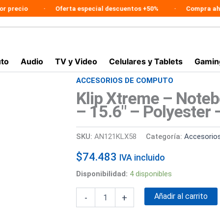
cio
Oferta especial descuentos +50%
Compra ahora en
to
Audio
TV y Video
Celulares y Tablets
Gamin
ACCESORIOS DE COMPUTO
Klip
Xtreme
Klip Xtreme – Note
-
– 15.6″ – Polyester
Notebook
carrying
backpack
SKU:
AN121KLX58
Categoría:
Accesorio
-
15.6"
$
74.483
IVA incluido
-
Polyester
Disponibilidad:
4 disponibles
-
Black
Añadir al carrito
-
+
-
18Kg
Load