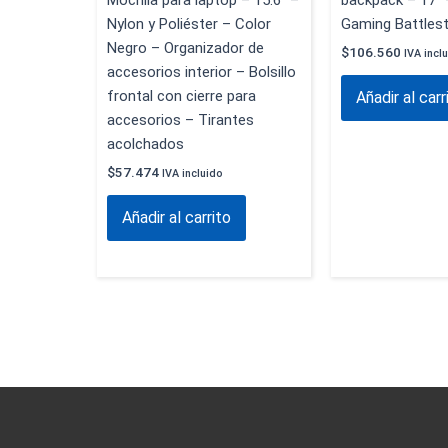
Mochila para laptop – 15.6″ –
backpack – 17″ 
Nylon y Poliéster – Color
Gaming Battles
Negro – Organizador de
$
106.560
IVA incl
accesorios interior – Bolsillo
frontal con cierre para
Añadir al carr
accesorios – Tirantes
acolchados
$
57.474
IVA incluido
Añadir al carrito