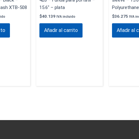
– Black –
420 – Funda para portátil –
sleeve – 15.6
tash XTB-508
15.6″ – plata
Polyurethane
$
40.139
$
36.275
uido
IVA incluido
IVA in
ito
Añadir al carrito
Añadir al c