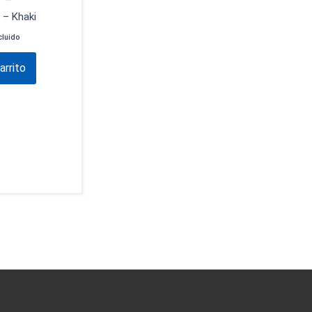
″ –
 – Khaki
cluido
arrito