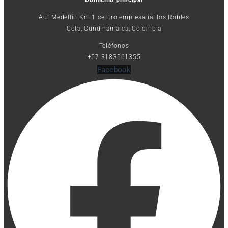
Aut Medellín Km 1 centro empresarial los Robles
Cota, Cundinamarca, Colombia
Teléfonos
+57 3183561355
Facebook