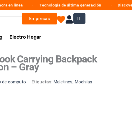
 línea
Tecnología de última generación
Discovery Ent
Empresas
g
Electro Hogar
book Carrying Backpack
on – Gray
s de computo
Etiquetas:
Maletines
,
Mochilas