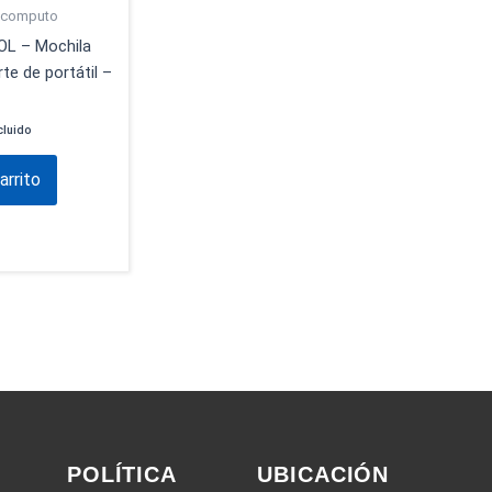
 computo
OL – Mochila
te de portátil –
cluido
arrito
POLÍTICA
UBICACIÓN