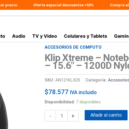
cio
Oferta especial descuentos +50%
Compra ahora en
to
Audio
TV y Video
Celulares y Tablets
Gamin
ACCESORIOS DE COMPUTO
Klip
Xtreme
Klip Xtreme – Note
-
– 15.6″ – 1200D Nyl
Notebook
carrying
backpack
SKU:
AN121KLX20
Categoría:
Accesorio
-
15.6"
$
78.577
IVA incluido
-
1200D
Disponibilidad:
7 disponibles
Nylon
-
Añadir al carrito
-
+
Gray
cantidad