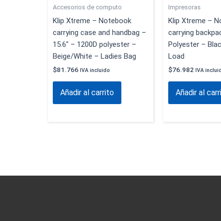
Accesorios de computo
Impresoras
Klip Xtreme – Notebook
Klip Xtreme – 
carrying case and handbag –
carrying backpa
15.6″ – 1200D polyester –
Polyester – Bla
Beige/White – Ladies Bag
Load
$
81.766
$
76.982
IVA incluido
IVA inclui
Añadir al carrito
Añadir al carr