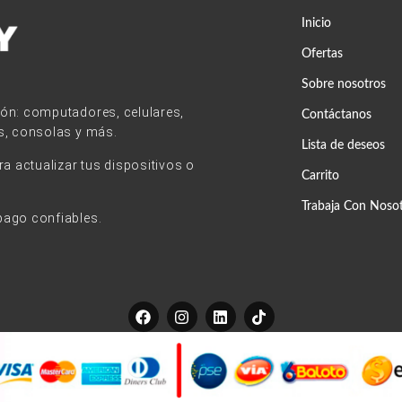
Inicio
Ofertas
Sobre nosotros
ión: computadores, celulares,
Contáctanos
s, consolas y más.
Lista de deseos
 actualizar tus dispositivos o
Carrito
Trabaja Con Noso
pago confiables.
F
I
L
T
a
n
i
i
c
s
n
k
e
t
k
t
b
a
e
o
o
g
d
k
o
r
i