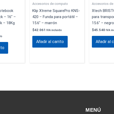
Accesorios de computo
Accesorios de
Notebook
Klip Xtreme SquarePro KNS-
Xtech BRIST
ck – 16″ –
420 – Funda para portátil –
para transpor
ck – 18Kg
15.6″ – marrón
15.6″ – negro
$
42.061
$
45.540
IVA incluido
IVA in
do
Añadir al carrito
Añadir al c
ito
MENÚ